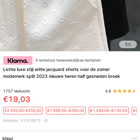
1
/
5
4 renteloze tweewekelijkse termijnen
Lichte luxe stijl witte jacquard shorts voor de zomer
modemerk split 2023 nieuwe heren half gesneden broek
1757
Verkocht
4.6
€19,03
€2.500,00-€250,00
€1.999,00-€200,00
€1.299,00-€130,00
€88
Artikelnr.
:
31374973
kleur