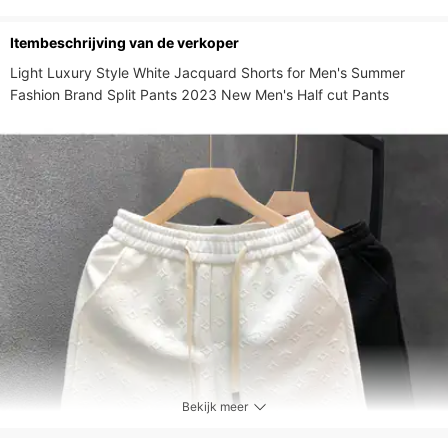
Soort broek
Panty's, koersbroeken, 3/4 panty's
Itembeschrijving van de verkoper
Taille
Lage taille
Light Luxury Style White Jacquard Shorts for Men's Summer 
Lengte van de broek
Kort
Fashion Brand Split Pants 2023 New Men's Half cut Pants
Soort vlieg
Trekkoord
Bekijk meer