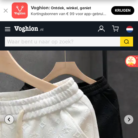
Voghion:
Ontdek, winkel, geniet
KRIJGEN
Kortingsbonnen van € 99 voor app-gebruike
rs
.
nl