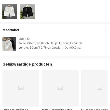
Maattabel
Maat: M

Taille: 68cm/26.8inch Heup: 108cm/42.5inch

Lengte: 50cm/19.7inch Gewicht: 0cm/0.0inch

Hoogte: 0cm/0.0inch 
Gelijkwaardige producten
Ongeëvenaarde
Y2K Products Ultra
Custom Hot Koop