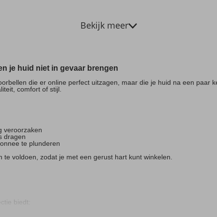
Bekijk meer
en je huid niet in gevaar brengen
bellen die er online perfect uitzagen, maar die je huid na een paar ke
it, comfort of stijl.
ing veroorzaken
ks dragen
emonnee te plunderen
te voldoen, zodat je met een gerust hart kunt winkelen.
ctie biedt: