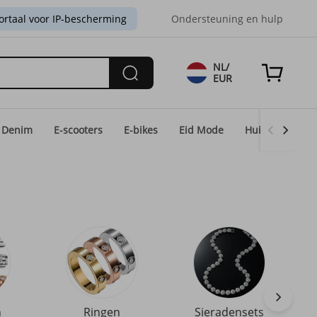
ortaal voor IP-bescherming
Ondersteuning en hulp
NL/
EUR
Denim
E-scooters
E-bikes
Eid Mode
Huis & Licht
n
Ringen
Sieradensets