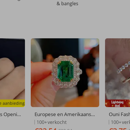
& bangles
ke aanbieding
s Openin
Europese en Amerikaanse
Ouni Fash
jl Ingeleg
retro kleurrijke edelsteen
chte Luxe 
100+
verkocht
100+
ver
s Bruiloft
smaragd toermalijn voor v
irkonia 