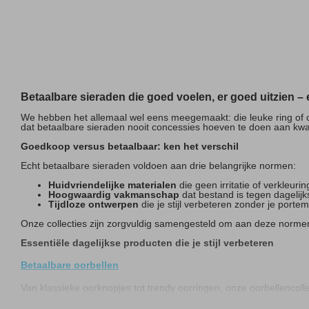
Betaalbare sieraden die goed voelen, er goed uitzien – 
We hebben het allemaal wel eens meegemaakt: die leuke ring of oor
dat betaalbare sieraden nooit concessies hoeven te doen aan kwalite
Goedkoop versus betaalbaar: ken het verschil
Echt betaalbare sieraden voldoen aan drie belangrijke normen:
Huidvriendelijke materialen
die geen irritatie of verkleur
Hoogwaardig vakmanschap
dat bestand is tegen dagelij
Tijdloze ontwerpen
die je stijl verbeteren zonder je port
Onze collecties zijn zorgvuldig samengesteld om aan deze normen 
Essentiële dagelijkse producten die je stijl verbeteren
Betaalbare oorbellen
Van klassieke oorknopjes tot trendy oorringen, onze oorbellencolle
Hypoallergene oorstekers voor gevoelige oren