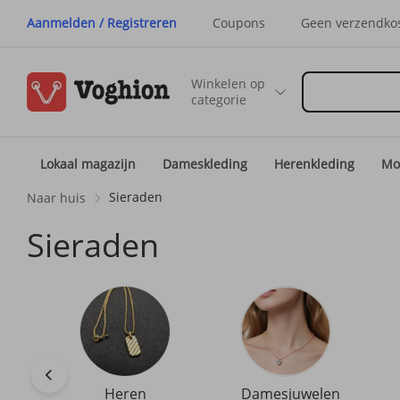
Aanmelden / Registreren
Coupons
Geen verzendko
Winkelen op
categorie
Lokaal magazijn
Dameskleding
Herenkleding
Mo
Sieraden
Naar huis
Sieraden
Heren
Damesjuwelen