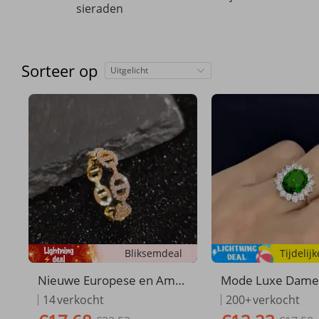
sieraden
Sorteer op
Uitgelicht
Bliksemdeal
Tijdelij
Nieuwe Europese en Amer
Mode Luxe Dame
ikaanse stijl neusring in var
g Luxe Prinses Sti
14
verkocht
200+
verkocht
kensvorm voor vrouwen, v
de Zirkonia Prinse