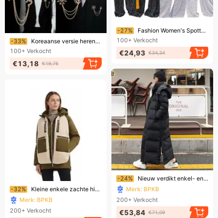
Eindigt binnenkort!
-27%
Fashion Women's Spotted Print Wrapped Chest Strap Jumpsuit
Eindigt binnenkort!
100+
Verkocht
-33%
Koreaanse versie herenbroche in Britse stijl met kroon en kruis, retro accessoire voor dames!
100+
Verkocht
€24,93
€34,34
€13,18
€19,76
Eindigt binnenkort!
-24%
Nieuw verdikt enkel- en knielang donsjack voor dames, Koreaanse versie met capuchon, loszittend katoenen jack, trendy
Eindigt binnenkort!
-32%
Kleine enkele zachte high-end kameel capuchon 95 Pinghu donsjack dameskleding
Merk: BPKB
Merk: BPKB
200+
Verkocht
200+
Verkocht
€53,84
€71,09