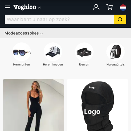
.
nl
Modeaccessoires
Herenbrillen
Heren hoeden
Riemen
Herengürtels