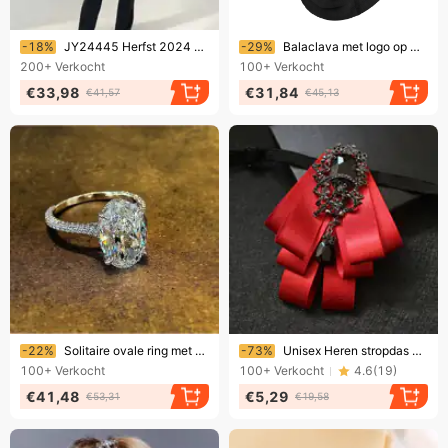
Eindigt binnenkort!
Eindigt binnenkort!
-18%
JY24445 Herfst 2024 Nieuwe Dameskleding Stijl En Sexy Kanten Borstcup Band Jumpsuit Voor Vrouwen
-29%
Balaclava met logo op maat, volledig gezichtsmasker voor skiën en fietsen, winddicht, warm, naadloos jacquardstof, ademend, fabrikant, groothandel.
200+
Verkocht
100+
Verkocht
€33,98
€31,84
€41,57
€45,13
Eindigt binnenkort!
Eindigt binnenkort!
-22%
Solitaire ovale ring met 4 karaat laboratoriumdiamant (CZ), 100% origineel 925 sterling zilver, verlovings- en trouwring voor dames.
-73%
Unisex Heren stropdas Handgemaakte meerlaagse strik accessoire pak overhemd vlinderdas
100+
Verkocht
100+
Verkocht
4.6
(
19
)
€41,48
€5,29
€53,31
€19,58